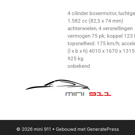
4 cilinder boxermotor, luchtg
1.582 cc (82,5 x 74 mm)
achterwielen, 4 versnellingen
vermogen 75 pk; koppel 123
topsnelheid: 175 km/h; accele
(l x b x h) 4010 x 1670 x 13
925 kg
onbekend
© 2026 mini 911
• Gebouwd met
GeneratePress