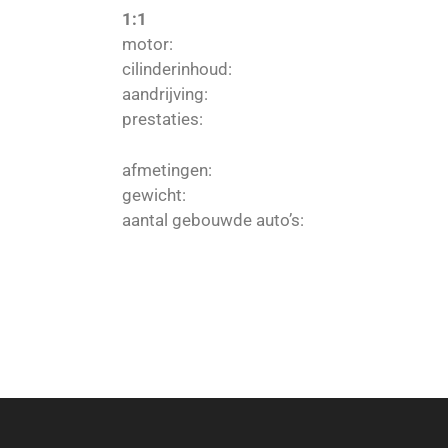
1:1
motor:
cilinderinhoud:
aandrijving:
prestaties:
afmetingen:
gewicht:
aantal gebouwde auto’s: