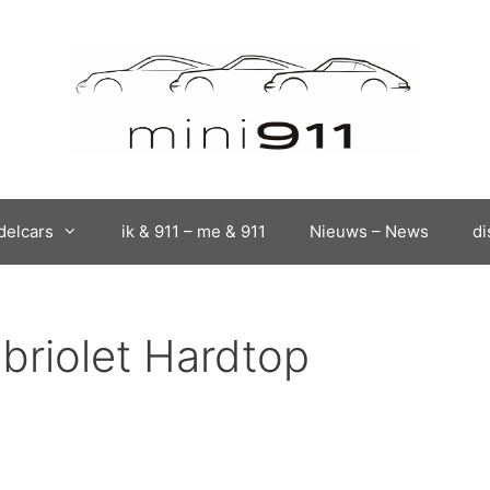
elcars
ik & 911 – me & 911
Nieuws – News
di
briolet Hardtop