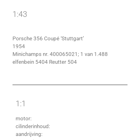
1:43
Porsche 356 Coupé ‘Stuttgart’
1954
Minichamps nr. 400065021; 1 van 1.488
elfenbein 5404 Reutter 504
1:1
motor:
cilinderinhoud:
aandrijving: