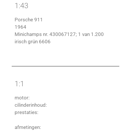
1:43
Porsche 911
1964
Minichamps nr. 430067127; 1 van 1.200
irisch grün 6606
1:1
motor:
cilinderinhoud:
prestaties:
afmetingen: