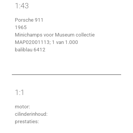
1:43
Porsche 911
1965
Minichamps voor Museum collectie
MAP02001113; 1 van 1.000
baliblau 6412
1:1
motor:
cilinderinhoud:
prestaties: