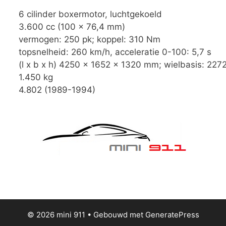
6 cilinder boxermotor, luchtgekoeld
3.600 cc (100 x 76,4 mm)
vermogen: 250 pk; koppel: 310 Nm
topsnelheid: 260 km/h, acceleratie 0-100: 5,7 s
(l x b x h) 4250 x 1652 x 1320 mm; wielbasis: 22
1.450 kg
4.802 (1989-1994)
© 2026 mini 911
• Gebouwd met
GeneratePress