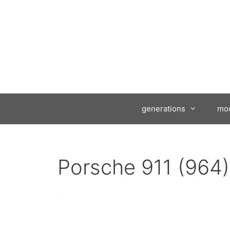
Ga
naar
de
inhoud
generations
mod
Porsche 911 (964)