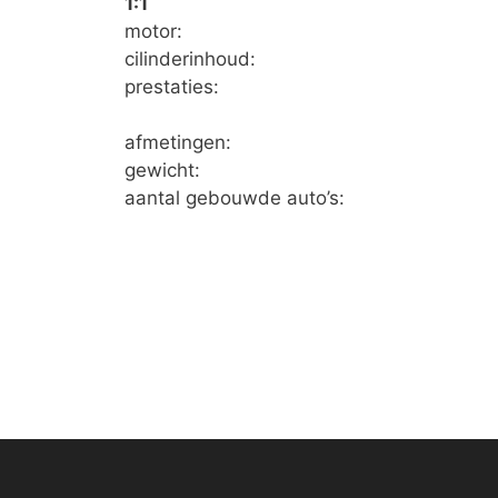
1:1
motor:
cilinderinhoud:
prestaties:
afmetingen:
gewicht:
aantal gebouwde auto’s: