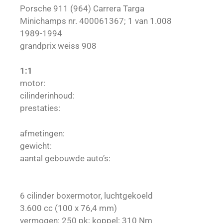
Porsche 911 (964) Carrera Targa
Minichamps nr. 400061367; 1 van 1.008
1989-1994
grandprix weiss 908
1:1
motor:
cilinderinhoud:
prestaties:
afmetingen:
gewicht:
aantal gebouwde auto’s:
6 cilinder boxermotor, luchtgekoeld
3.600 cc (100 x 76,4 mm)
vermogen: 250 pk; koppel: 310 Nm