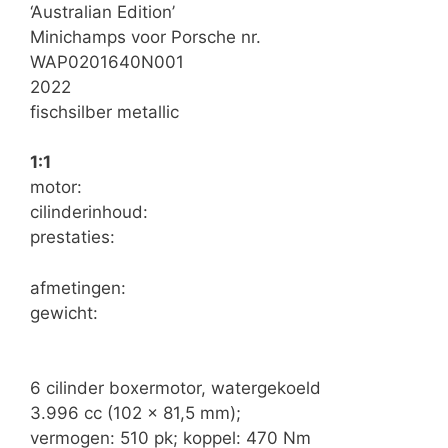
‘Australian Edition’
Minichamps voor Porsche nr.
WAP0201640N001
2022
fischsilber metallic
1:1
motor:
cilinderinhoud:
prestaties:
afmetingen:
gewicht:
6 cilinder boxermotor, watergekoeld
3.996 cc (102 x 81,5 mm);
vermogen: 510 pk; koppel: 470 Nm