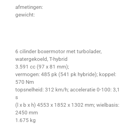
afmetingen:
gewicht:
6 cilinder boxermotor met turbolader,
watergekoeld, T-hybrid
3.591 cc (97 x 81 mm);
vermogen: 485 pk (541 pk hybride); koppel:
570 Nm
topsnelheid: 312 km/h; acceleratie 0-100: 3,1
s
(l x b x h) 4553 x 1852 x 1302 mm; wielbasis:
2450 mm
1.675 kg