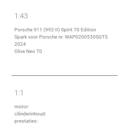
1:43
Porsche 911 (992-II) Spirit 70 Edition
Spark voor Porsche nr. WAP0200530SGTS
2024
Olive Neo T0
1:1
motor:
cilinderinhoud:
prestaties: