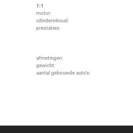
1:1
motor:
cilinderinhoud:
prestaties:
afmetingen:
gewicht:
aantal gebouwde auto’s: