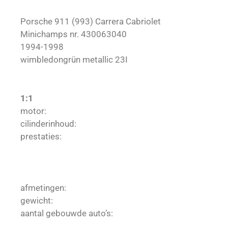
Porsche 911 (993) Carrera Cabriolet
Minichamps nr. 430063040
1994-1998
wimbledongrün metallic 23I
1:1
motor:
cilinderinhoud:
prestaties:
afmetingen:
gewicht:
aantal gebouwde auto’s: