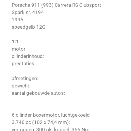
Porsche 911 (993) Carrera RS Clubsport
Spark nr. 4194
1995
speedgelb 12G
1:1
motor:
cilinderinhoud:
prestaties:
afmetingen:
gewicht:
aantal gebouwde auto’s:
6 cilinder boxermotor, luchtgekoeld
3.746 cc (102 x 74,4 mm);
vermogen: 300 pk; koppel: 355 Nm