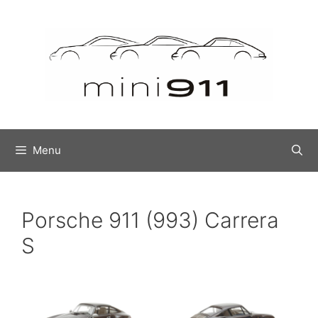
Ga
naar
de
inhoud
Menu
Porsche 911 (993) Carrera
S