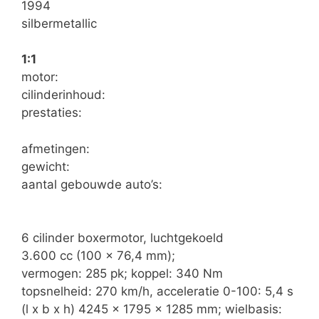
1994
silbermetallic
1:1
motor:
cilinderinhoud:
prestaties:
afmetingen:
gewicht:
aantal gebouwde auto’s:
6 cilinder boxermotor, luchtgekoeld
3.600 cc (100 x 76,4 mm);
vermogen: 285 pk; koppel: 340 Nm
topsnelheid: 270 km/h, acceleratie 0-100: 5,4 s
(l x b x h) 4245 x 1795 x 1285 mm; wielbasis: