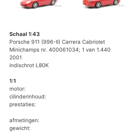
Schaal 1:43
Porsche 911 (996-II) Carrera Cabriolet
Minichamps nr. 400061034; 1 van 1.440
2001
indischrot L80K
1:1
motor:
cilinderinhoud:
prestaties:
afmetingen:
gewicht: