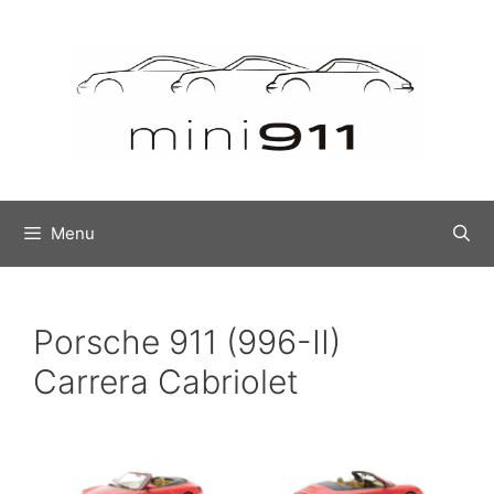
Ga
naar
de
inhoud
Menu
Porsche 911 (996-II)
Carrera Cabriolet