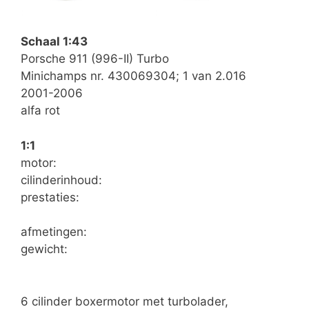
Schaal 1:43
Porsche 911 (996-II) Turbo
Minichamps nr. 430069304; 1 van 2.016
2001-2006
alfa rot
1:1
motor:
cilinderinhoud:
prestaties:
afmetingen:
gewicht:
6 cilinder boxermotor met turbolader,