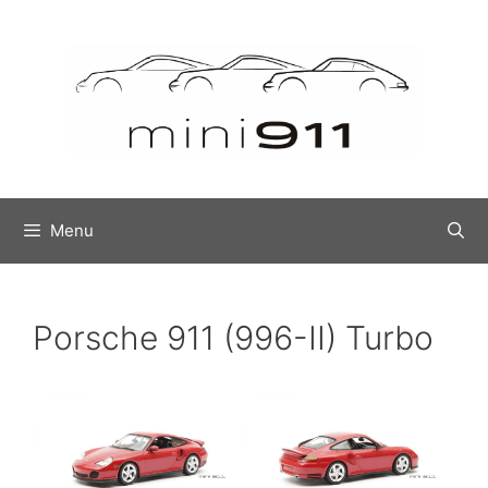
Ga
naar
de
inhoud
Menu
Porsche 911 (996-II) Turbo