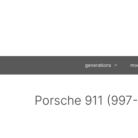
Ga
naar
de
inhoud
generations
mod
Porsche 911 (997-