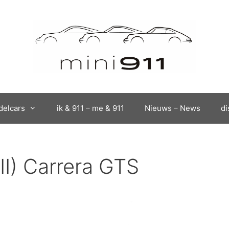
elcars
ik & 911 – me & 911
Nieuws – News
di
II) Carrera GTS