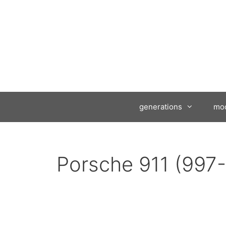
Ga
naar
de
inhoud
generations
mod
Porsche 911 (997-