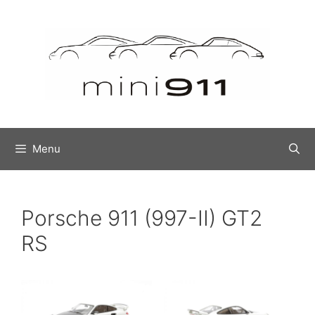
Ga
naar
de
inhoud
Menu
Porsche 911 (997-II) GT2
RS