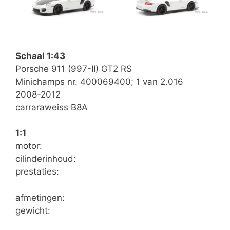
Schaal 1:43
Porsche 911 (997-II) GT2 RS
Minichamps nr. 400069400; 1 van 2.016
2008-2012
carraraweiss B8A
1:1
motor:
cilinderinhoud:
prestaties:
afmetingen:
gewicht: