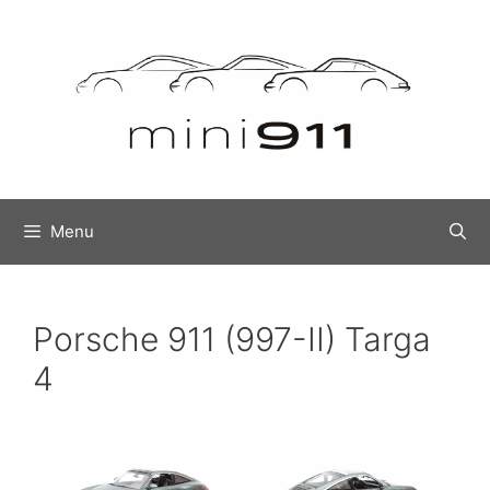
Ga
naar
de
inhoud
Menu
Porsche 911 (997-II) Targa
4