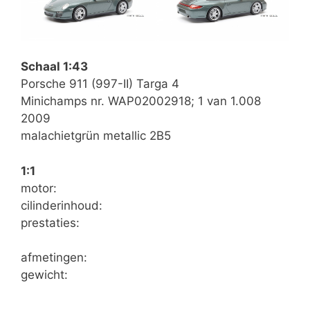
Schaal 1:43
Porsche 911 (997-II) Targa 4
Minichamps nr. WAP02002918; 1 van 1.008
2009
malachietgrün metallic 2B5
1:1
motor:
cilinderinhoud:
prestaties:
afmetingen:
gewicht: