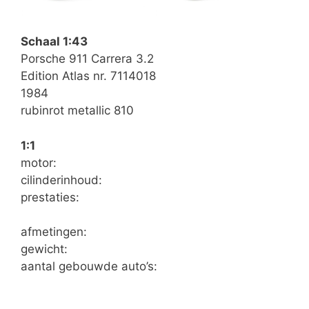
Schaal 1:43
Porsche 911 Carrera 3.2
Edition Atlas nr. 7114018
1984
rubinrot metallic 810
1:1
motor:
cilinderinhoud:
prestaties:
afmetingen:
gewicht:
aantal gebouwde auto’s: