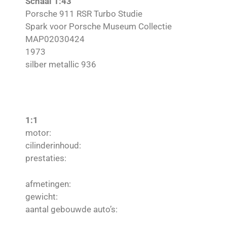
Schaal 1:43
Porsche 911 RSR Turbo Studie
Spark voor Porsche Museum Collectie
MAP02030424
1973
silber metallic 936
1:1
motor:
cilinderinhoud:
prestaties:
afmetingen:
gewicht:
aantal gebouwde auto’s: