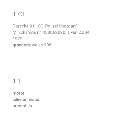
1:43
Porsche 911 SC ‘Polizei Stuttgart’
Minichamps nr. 430062090; 1 van 2.304
1979
grandprix weiss 908
1:1
motor:
cilinderinhoud:
prestaties: