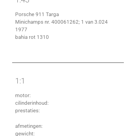
Porsche 911 Targa
Minichamps nr. 400061262; 1 van 3.024
1977
bahia rot 1310
1:1
motor:
cilinderinhoud:
prestaties:
afmetingen:
gewicht: