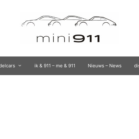
elcars
ik & 911 – me & 911
Nieuws – News
di
a