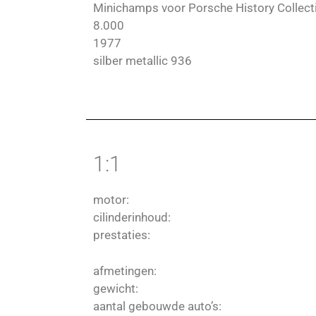
Minichamps voor Porsche History Collec
8.000
1977
silber metallic 936
1:1
motor:
cilinderinhoud:
prestaties:
afmetingen:
gewicht:
aantal gebouwde auto’s: