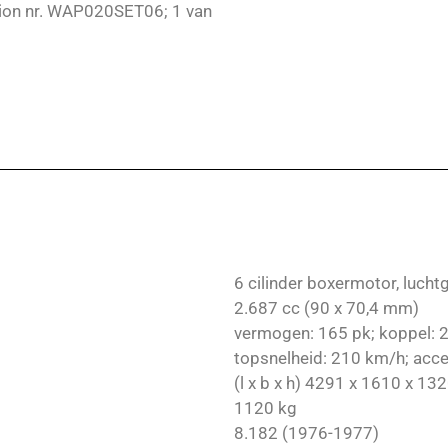
tion nr. WAP020SET06; 1 van
6 cilinder boxermotor, lucht
2.687 cc (90 x 70,4 mm)
vermogen: 165 pk; koppel:
topsnelheid: 210 km/h; accel
(l x b x h) 4291 x 1610 x 1
1120 kg
8.182 (1976-1977)