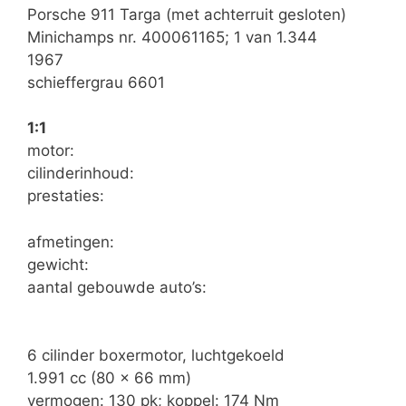
Porsche 911 Targa (met achterruit gesloten)
Minichamps nr. 400061165; 1 van 1.344
1967
schieffergrau 6601
1:1
motor:
cilinderinhoud:
prestaties:
afmetingen:
gewicht:
aantal gebouwde auto’s:
6 cilinder boxermotor, luchtgekoeld
1.991 cc (80 x 66 mm)
vermogen: 130 pk; koppel: 174 Nm