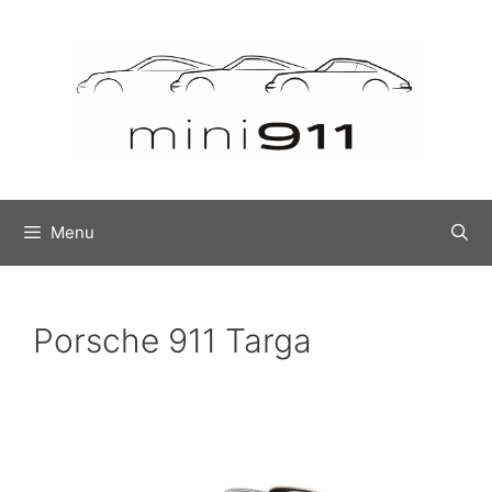
Ga
naar
de
inhoud
Menu
Porsche 911 Targa