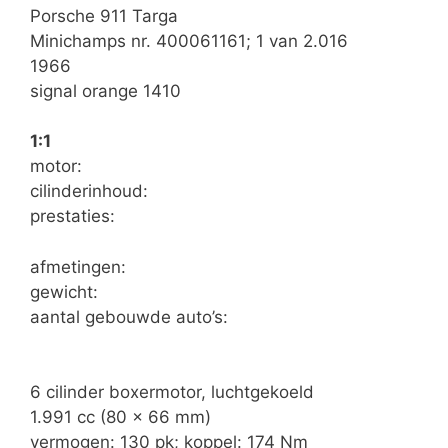
Porsche 911 Targa
Minichamps nr. 400061161; 1 van 2.016
1966
signal orange 1410
1:1
motor:
cilinderinhoud:
prestaties:
afmetingen:
gewicht:
aantal gebouwde auto’s:
6 cilinder boxermotor, luchtgekoeld
1.991 cc (80 x 66 mm)
vermogen: 130 pk; koppel: 174 Nm