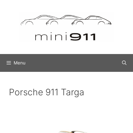
Ga
naar
de
inhoud
Menu
Porsche 911 Targa