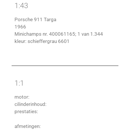
1:43
Porsche 911 Targa
1966
Minichamps nr. 400061165; 1 van 1.344
kleur: schieffergrau 6601
1:1
motor:
cilinderinhoud:
prestaties:
afmetingen: