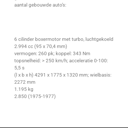
aantal gebouwde auto’s:
6 cilinder boxermotor met turbo, luchtgekoeld
2.994 cc (95 x 70,4 mm)
vermogen: 260 pk; koppel: 343 Nm
topsnelheid: > 250 km/h; acceleratie 0-100:
5,5 s
(l x b x h) 4291 x 1775 x 1320 mm; wielbasis:
2272 mm
1.195 kg
2.850 (1975-1977)