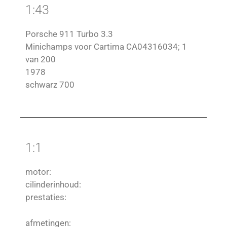
1:43
Porsche 911 Turbo 3.3
Minichamps voor Cartima CA04316034; 1
van 200
1978
schwarz 700
1:1
motor:
cilinderinhoud:
prestaties:
afmetingen: