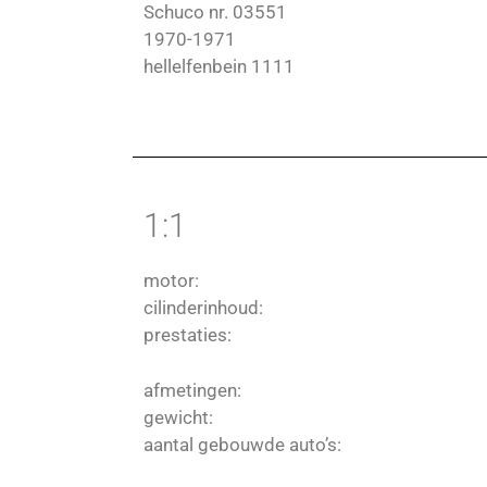
Schuco nr. 03551
1970-1971
hellelfenbein 1111
1:1
motor:
cilinderinhoud:
prestaties:
afmetingen:
gewicht:
aantal gebouwde auto’s: