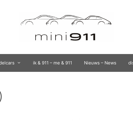
elcars
ik & 911 – me & 911
Nieuws – News
di
)