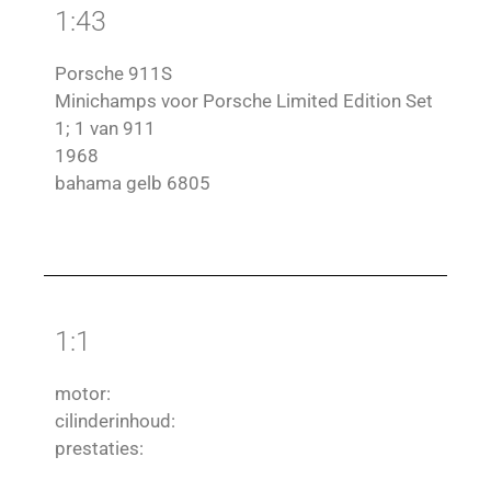
1:43
Porsche 911S
Minichamps voor Porsche Limited Edition Set
1; 1 van 911
1968
bahama gelb 6805
1:1
motor:
cilinderinhoud:
prestaties: