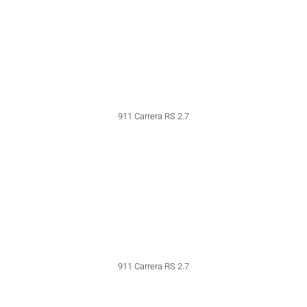
911 Targa
911 Targa ‘Rijkspolitie’
911 Carrera
911 Carrera 3.0
911 Targa
911 Targa
911 Targa
911 Targa
911 Targa
911 Targa
911 Targa Gendarmerie