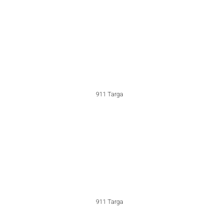
911 Turbo 934 RSR
G-type Super Carrera (1978-1984)