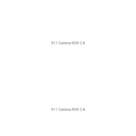
911 RSR Turbo Studie
911 Turbo Nr. 1 (1974)