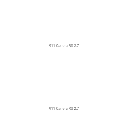
911 Targa Police Belgium
911 Carrera RS 3.0