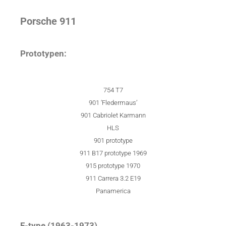
Porsche 911
Prototypen:
754 T7
901 ‘Fledermaus’
901 Cabriolet Karmann
HLS
901 prototype
911 B17 prototype 1969
915 prototype 1970
911 Carrera 3.2 E19
Panamerica
F-type (1963-1973)